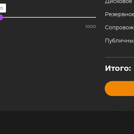
Дисковое 
15
Резервное
1000
Сопровож
Публичный
Итого: