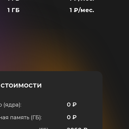
1 ГБ
1 ₽/мес.
 стоимости
0
₽
 (ядра):
0
₽
ая память (ГБ):