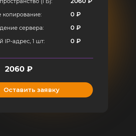
2060
₽
пространство (ГБ):
0
₽
 копирование:
0
₽
дение сервера:
0
₽
 IP-адрес, 1 шт:
2060
₽
Оставить заявку