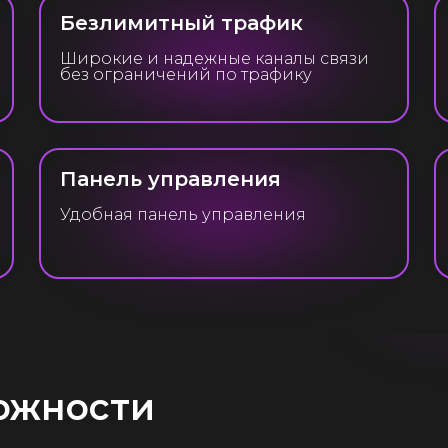
Безлимитный трафик
Широкие и надежные каналы связи
без ограничений по трафику
Защита
Тестовый период 30
от DDoS-атак
Панель управления
дней
Бесплатный
Удобная панель управления
безлимитный трафи
ожности