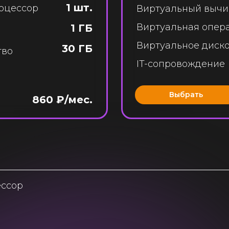
1 шт.
оцессор
Виртуальный вычи
Виртуальная опер
1 ГБ
Виртуальное диско
30 ГБ
тво
IT-сопровождение
Выбрать
860 ₽/мес.
ессор