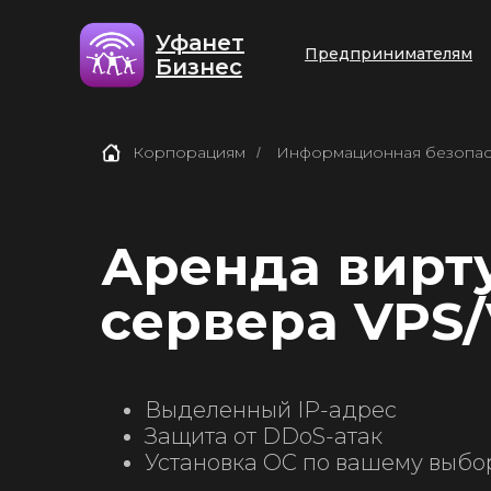
Уфанет
Предпринимателям
Бизнес
Корпорациям
Информационная безопас
/
Аренда вирт
сервера VPS
Предпринимате
Поддержка
Личный кабинет
Выделенный IP-адрес
Защита от DDoS-атак
Установка ОС по вашему выбо